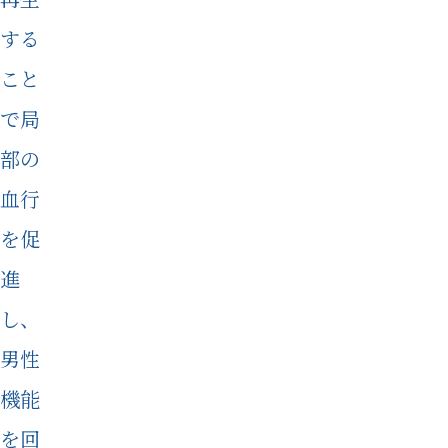
する
こと
で局
部の
血行
を促
進
し、
男性
機能
を回