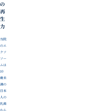
の
再
生
力
当院
のエ
クソ
ソー
ムは
10
歳未
満の
日本
人の
乳歯
から