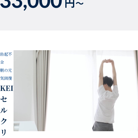
勃起不
全
朝の元
気回復
KEI
セ
ル
ク
リ