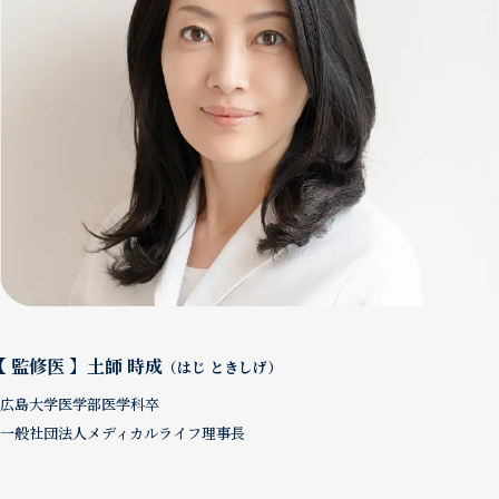
【 監修医 】土師 時成
（はじ ときしげ）
広島大学医学部医学科卒
一般社団法人メディカルライフ理事長