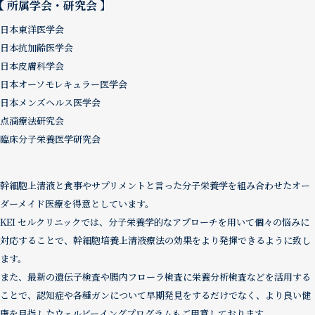
【 所属学会・研究会 】
日本東洋医学会
日本抗加齢医学会
日本皮膚科学会
日本オーソモレキュラー医学会
日本メンズヘルス医学会
点滴療法研究会
臨床分子栄養医学研究会
幹細胞上清液と食事やサプリメントと言った分子栄養学を組み合わせたオー
ダーメイド医療を得意としています。
KEI セルクリニックでは、分子栄養学的なアプローチを用いて個々の悩みに
対応することで、幹細胞培養上清液療法の効果をより発揮できるように致し
ます。
また、最新の遺伝子検査や腸内フローラ検査に栄養分析検査などを活用する
ことで、認知症や各種ガンについて早期発見をするだけでなく、より良い健
康を目指したウェルビーイングプログラムもご用意しております。