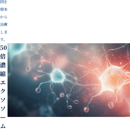
因を
根本
から
治療
しま
す。
50
倍
濃
縮
エ
ク
ソ
ソ
ー
ム