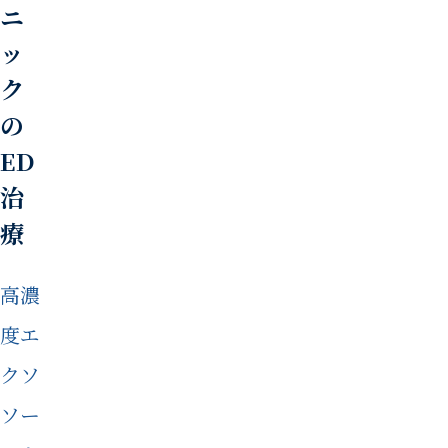
ニ
ッ
ク
の
ED
治
療
高濃
度エ
クソ
ソー