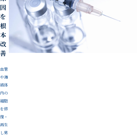
因
を
根
本
改
善
血管
や海
綿体
内の
細胞
を修
復・
再生
し男