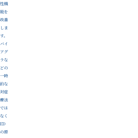
性機
能を
改善
しま
す。
バイ
アグ
ラな
どの
一時
的な
対症
療法
では
なく
ED
の原