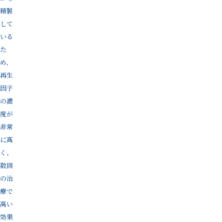
精製
して
いる
た
め、
再生
因子
の濃
度が
非常
に高
く、
数回
の治
療で
高い
効果