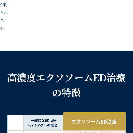
が得
られ
ま
す。
高濃度エクソソームED治療
の特徴