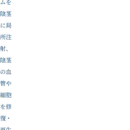
ムを
陰茎
に局
所注
射、
陰茎
の血
管や
細胞
を修
復・
再生