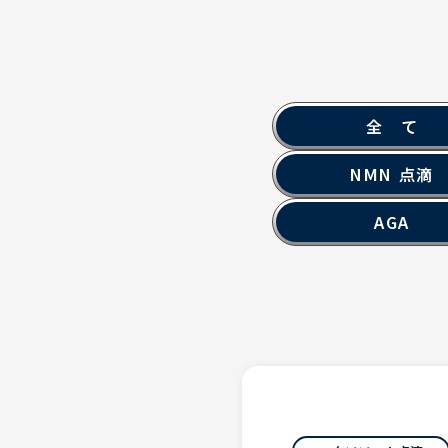
全 て
NMN 点滴
AGA