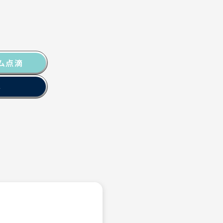
ム点滴
容