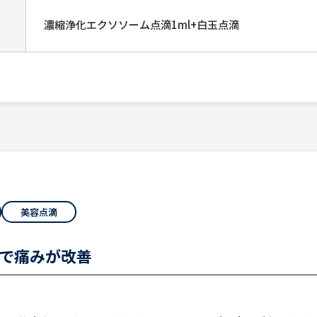
濃縮浄化エクソソーム点滴1ml+白玉点滴
美容点滴
で痛みが改善