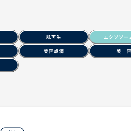
肌再生
エクソソー
美容点滴
美 