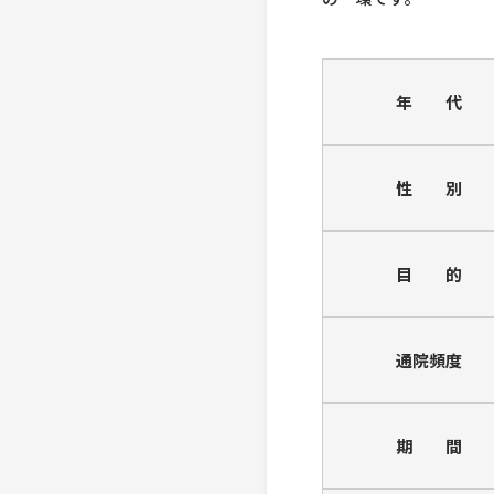
年 代
性 別
目 的
通院頻度
期 間